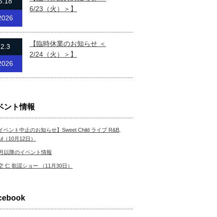
5.18
6/23（火）＞】
2026
【臨時休業のお知らせ ＜
2.3
2/24（火）＞】
2026
ベント情報
イベント中止のお知らせ】Sweet Child ライブ R&B,
ul（10月12日）
0月以降のイベント情報
空 仁 歌謡ショー （11月30日）
cebook