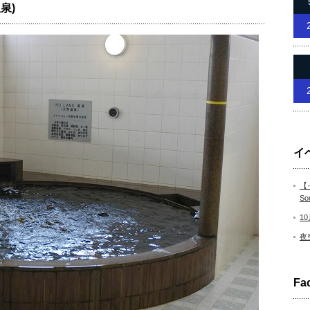
泉)
イ
【
So
1
夜
Fa