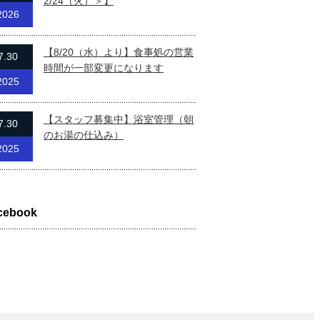
2/24（火）＞】
2026
【8/20（水）より】食事処の営業
7.30
時間が一部変更になります
2025
【スタッフ募集中】浴室管理（朝
7.30
のお湯の仕込み）
2025
cebook