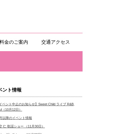
料金のご案内
交通アクセス
ベント情報
イベント中止のお知らせ】Sweet Child ライブ R&B,
ul（10月12日）
0月以降のイベント情報
空 仁 歌謡ショー （11月30日）