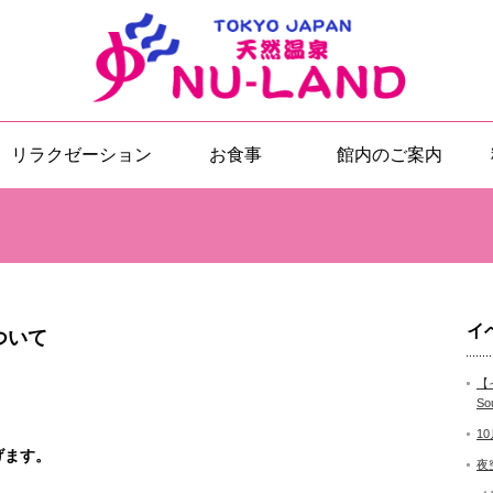
リラクゼーション
お食事
館内のご案内
イ
ついて
【
So
1
げます。
夜