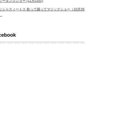
リーダンスショー (11月23日)
リシャスィートス 歌って踊ってマジックショー（10月26
）
cebook